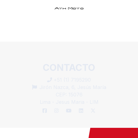
+51 (1) 7195290
Jirón Nazca, 6, Jesús María
CEP: 15076
Lima - Jesus Maria - LIM
SUPERIOR
© 2002 - INFO ESPORTES LTDA - V.2024-05-17 19:35