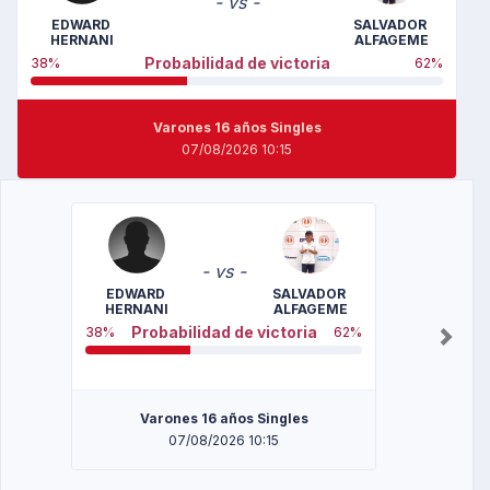
- vs -
EDWARD 
SALVADOR 
HERNANI
ALFAGEME
Probabilidad de victoria
38%
62%
Varones 16 años Singles
07/08/2026 10:15
Slide
1
of
- vs -
5
EDWARD 
SALVADOR 
HERNANI
ALFAGEME
Probabilidad de victoria
38%
62%
Next
Varones 16 años Singles
07/08/2026 10:15