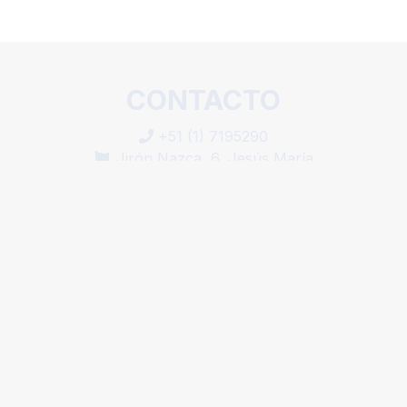
CONTACTO
+51 (1) 7195290
Jirón Nazca, 6, Jesús María
CEP: 15076
Lima - Jesus Maria - LIM
© 2002 - INFO ESPORTES LTDA - V.2024-05-17 19:35